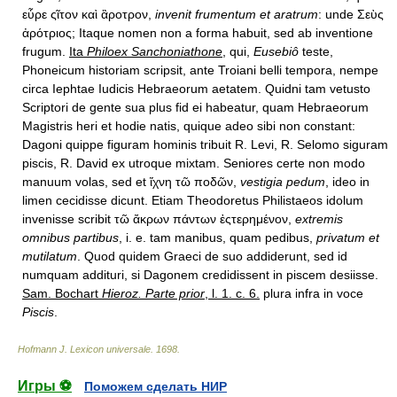
εὗρε ςῖτον καὶ ἂροτρον,
invenit frumentum et aratrum
: unde Σεὺς
ἀρότριος; Itaque nomen non a forma habuit, sed ab inventione
frugum.
Ita
Philoex Sanchoniathone
,
qui,
Eusebiô
teste,
Phoneicum historiam scripsit, ante Troiani belli tempora, nempe
circa Iephtae Iudicis Hebraeorum aetatem. Quidni tam vetusto
Scriptori de gente sua plus fid ei habeatur, quam Hebraeorum
Magistris heri et hodie natis, quique adeo sibi non constant:
Dagoni quippe figuram hominis tribuit R. Levi, R. Selomo siguram
piscis, R. David ex utroque mixtam. Seniores certe non modo
manuum volas, sed et ἴχνη τῶ ποδῶν,
vestigia pedum
, ideo in
limen cecidisse dicunt. Etiam Theodoretus Philistaeos idolum
invenisse scribit τῶ ἄκρων πάντων ἐςτερημένον,
extremis
omnibus partibus
, i. e. tam manibus, quam pedibus,
privatum et
mutilatum
. Quod quidem Graeci de suo addiderunt, sed id
numquam addituri, si Dagonem credidissent in piscem desiisse.
Sam. Bochart
Hieroz. Parte prior
, l. 1. c. 6.
plura infra in voce
Piscis
.
Hofmann J. Lexicon universale
.
1698
.
Игры ⚽
Поможем сделать НИР