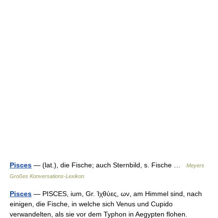
Pisces
— (lat.), die Fische; auch Sternbild, s. Fische …
Meyers
Großes Konversations-Lexikon
Pisces
— PISCES, ium, Gr. Ἰχθύες, ων, am Himmel sind, nach
einigen, die Fische, in welche sich Venus und Cupido
verwandelten, als sie vor dem Typhon in Aegypten flohen.