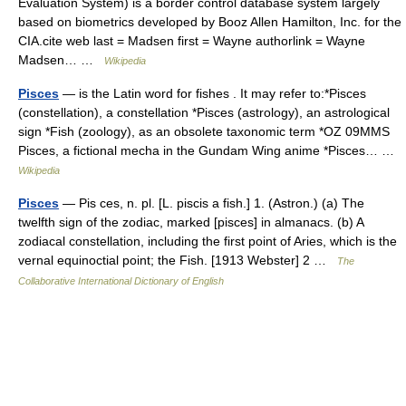
Evaluation System) is a border control database system largely
based on biometrics developed by Booz Allen Hamilton, Inc. for the
CIA.cite web last = Madsen first = Wayne authorlink = Wayne
Madsen… …
Wikipedia
Pisces
— is the Latin word for fishes . It may refer to:*Pisces
(constellation), a constellation *Pisces (astrology), an astrological
sign *Fish (zoology), as an obsolete taxonomic term *OZ 09MMS
Pisces, a fictional mecha in the Gundam Wing anime *Pisces… …
Wikipedia
Pisces
— Pis ces, n. pl. [L. piscis a fish.] 1. (Astron.) (a) The
twelfth sign of the zodiac, marked [pisces] in almanacs. (b) A
zodiacal constellation, including the first point of Aries, which is the
vernal equinoctial point; the Fish. [1913 Webster] 2 …
The
Collaborative International Dictionary of English