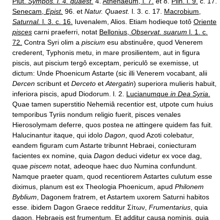
Plut.
Sympos. l. 4. quaest.
4.
Athenaeum, l. 7.
et 8.
Plin. l. 9.
c. 17.
Senecam,
Epist.
96. et
Natur. Quaest.
l. 3. c. 17.
Macrobium,
Saturnal.
l. 3. c. 16.
Iuvenalem, Alios. Etiam hodieque totô
Oriente
pisces
carni praeferri, notat
Bellonius,
Observat. suarum
l. 1. c.
72.
Contra Syri olim a
piscium
esu abstinuêre, quod Venerem
crederent, Typhonis metu, in mare prosilientem, aut in figura
piscis, aut piscium tergô exceptam, periculô se exemisse, ut
dictum: Unde Phoenicum Astarte (sic illi Venerem vocabant, alii
Dercen
scribunt et
Derceto
et
Atergatin
) superiora mulieris habuit,
inferiora piscis, apud Diodorum. l. 2.
Lucianumque
in Dea Syria
.
Quae tamen superstitio Nehemiâ recentior est, utpote cum huius
temporibus Tyriis nondum religio fuerit, pisces venales
Hierosolymam deferre, quos postea ne attingere quidem fas fuit.
Halucinantur itaque, qui idolo
Dagon
, quod Azoti colebatur,
eandem figuram cum Astarte tribunnt Hebraei, coniecturam
facientes ex nomine, quia
Dagon
deduci videtur ex voce dag,
quae
piscem
notat, adeoque haec duo Numina confundunt.
Namque praeter quam, quod recentiorem Astartes culutum esse
diximus, planum est ex Theologia Phoenicum, apud
Philonem
Byblium
, Dagonem fratrem, et Astartem uxorem Saturni habitos
esse. ibidem Dagon Graece redditur Σίτων,
Frumentarius
, quia
dagon, Hebraeis est frumentum. Et additur causa nominis, quia