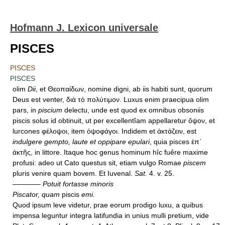
Hofmann J. Lexicon universale
PISCES
PISCES
PISCES
olim
Dii
, et Θεοπαίδων, nomine digni, ab iis habiti sunt, quorum
Deus est venter, διὰ τὸ πολύτιμον. Luxus enim praecipua olim
pars, in
piscium
delectu, unde est quod ex omnibus obsoniis
piscis solus id obtinuit, ut per excellentîam appellaretur ὄψον, et
lurcones φέλοψοι, item ὀψοφάγοι. Indidem et ἀκτάζειν, est
indulgere gempto, laute et oppipare epulari
, quia pisces ἐπ᾿
ἀκτῆς, in littore. Itaque hoc genus hominum hîc fuêre maxime
profusi: adeo ut Cato questus sit, etiam vulgo Romae
piscem
pluris venire quam bovem. Et Iuvenal.
Sat.
4. v. 25.
————
Potuit fortasse minoris
Piscator, quam
piscis
emi.
Quod ipsum leve videtur, prae eorum prodigo luxu, a quibus
impensa leguntur integra latifundia in unius mulli pretium, vide