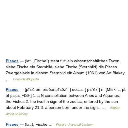
Pisces
— (lat. „Fische“) steht für: ein wissenschaftliches Taxon,
siehe Fische ein Sternbild, siehe Fische (Sternbild) die Pisces
Zwerggalaxie in diesem Sternbild ein Album (1961) von Art Blakey
…
Deutsch Wikipedia
Pisces
— [pī′sē ən, pis′ēənpī′sēz΄; ] occas. [ pis′ēz΄] n. [ME < L, pl.
of piscis,FISH] 1. a N constellation between Aries and Aquarius;
the Fishes 2. the twelfth sign of the zodiac, entered by the sun
about February 21 3. a person born under the sign… …
English
World dictionary
Pisces
— (lat.), Fische …
Pierer's Universal-Lexikon