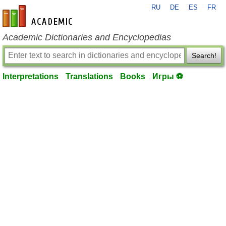
RU
DE
ES
FR
en-academic.com
Academic Dictionaries and Encyclopedias
Search!
Interpretations
Translations
Books
Игры ⚽