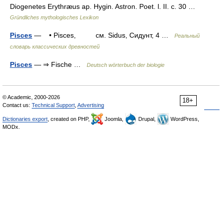
Diogenetes Erythræus ap. Hygin. Astron. Poet. l. II. c. 30 …
Gründliches mythologisches Lexikon
Pisces
— • Pisces, см. Sidus, Сидунт, 4 …
Реальный
словарь классических древностей
Pisces
— ⇒ Fische …
Deutsch wörterbuch der biologie
© Academic, 2000-2026
18+
Contact us:
Technical Support
,
Advertising
Dictionaries export
, created on PHP,
Joomla,
Drupal,
WordPress,
MODx.